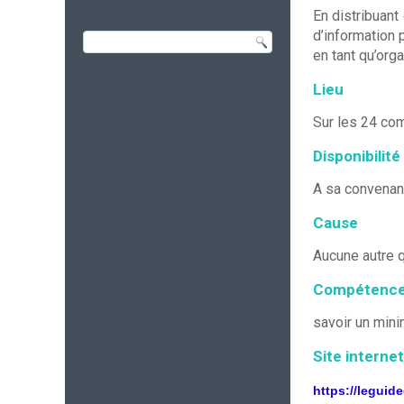
En distribuant
d’information
en tant qu’orga
Lieu
Sur les 24 com
Disponibilité
A sa convenanc
Cause
Aucune autre q
Compétenc
savoir un minim
Site internet
https://leguid