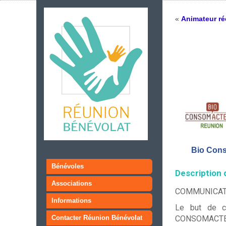
«
Animateur ré
Bio Con
Bénévoles
Description 
Associations
COMMUNICATI
Informations
Le but de ce
CONSOMACTEURS
Contacter Réunion Bénévolat