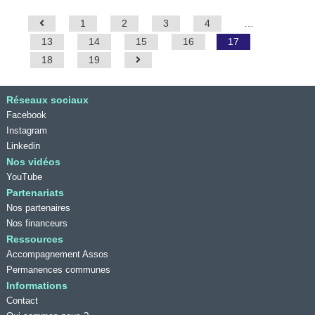
1
2
3
4
…
13
14
15
16
17
18
19
Réseaux sociaux
Facebook
Instagram
Linkedin
Nos vidéos
YouTube
Partenariats
Nos partenaires
Nos financeurs
Ressources
Accompagnement Assos
Permanences communes
Informations
Contact