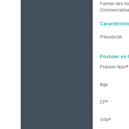
Former des ho
Commercialise
Caractéristi
Périodicité
Postuler en 
Prénom Nom
*
Age
CP
*
Ville
*