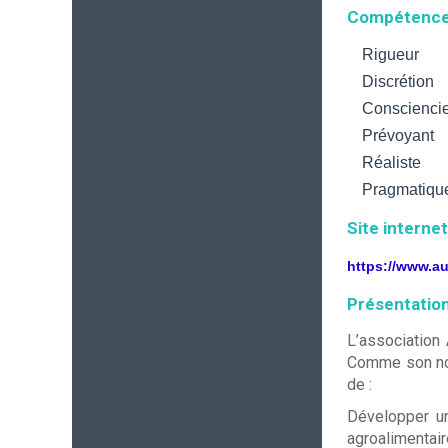
Compétenc
Rigueur
Discrétion
Conscienci
Prévoyant
Réaliste
Pragmatiqu
Site internet
https://www.a
Présentation
L’association
Comme son nom 
de :
Développer un
agroalimentaire